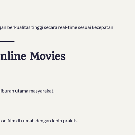
 berkualitas tinggi secara real-time sesuai kecepatan
nline Movies
hiburan utama masyarakat.
film di rumah dengan lebih praktis.