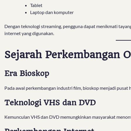
Tablet
Laptop dan komputer
Dengan teknologi streaming, pengguna dapat menikmati tayangan
internet yang digunakan.
Sejarah Perkembangan O
Era Bioskop
Pada awal perkembangan industri film, bioskop menjadi pusat 
Teknologi VHS dan DVD
Kemunculan VHS dan DVD memungkinkan masyarakat menonton 