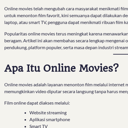
Online movies telah mengubah cara masyarakat menikmati film.
untuk menonton film favorit, kini semuanya dapat dilakukan 
laptop, atau smart TV, pengguna dapat menikmati ribuan film ka
Popularitas online movies terus meningkat karena menawarkan k
beragam. Artikel ini akan membahas secara lengkap mengenai on
pendukung, platform populer, serta masa depan industri streami
Apa Itu Online Movies?
Online movies adalah layanan menonton film melalui internet 
memungkinkan video diputar secara langsung tanpa harus mengu
Film online dapat diakses melalui:
Website streaming
Aplikasi smartphone
Smart TV