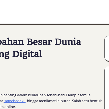
ahan Besar Dunia
ng Digital
ian penting dalam kehidupan sehari-hari. Hampir semua
ar,
samehadaku
, hingga menikmati hiburan. Salah satu bentuk
lm online.