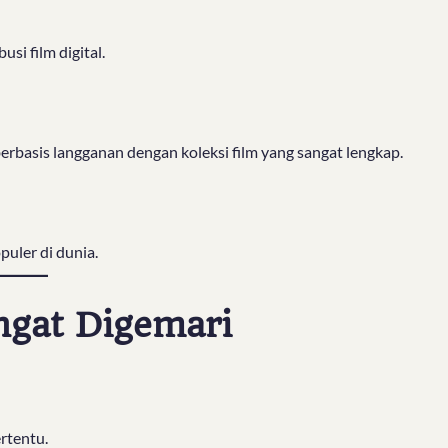
si film digital.
rbasis langganan dengan koleksi film yang sangat lengkap.
puler di dunia.
ngat Digemari
rtentu.